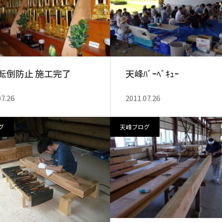
転倒防止 施工完了
天峰ﾊﾞｰﾍﾞｷｭｰ
07.26
2011.07.26
グ
天峰ブログ