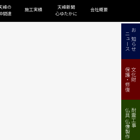
天峰の
天峰新聞
施工実績
会社概要
仲間達
心ゆたかに
ニュース
お知らせ
保護・修復
文化財
仏具 仏像製作・修理
耐震工事