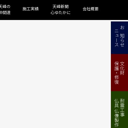
天峰の
天峰新聞
施工実績
会社概要
仲間達
心ゆたかに
ニュース
お知らせ
保護・修復
文化財
仏具 仏像製作・修理
耐震工事