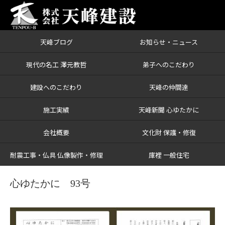
天峰ブログ
お知らせ・ニュース
ブログ
心ゆたかに 93号
現代の名工 澤元教哲
弟子へのこだわり
建設へのこだわり
天峰の仲間達
施工実績
天峰新聞 心ゆたかに
会社概要
文化財 保護・修復
耐震工事・仏具 仏像製作・修理
庫裡 一般住宅
心ゆたかに 93号