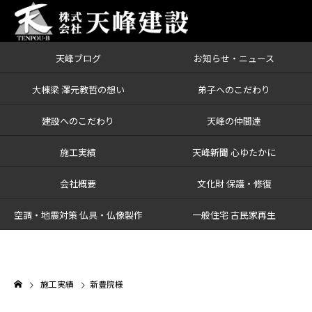
天峰ブログ
お知らせ・ニュース
大棟梁 澤元教哲の想い
弟子へのこだわり
建設へのこだわり
天峰の仲間達
施工実績
天峰新聞 心ゆたかに
会社概要
文化財 保護・修復
空調・地震対策 仏具・仏像製作
一般住宅 古民家再生
施工実績
新豊院様