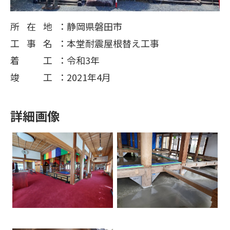
所在地
静岡県磐田市
工事名
本堂耐震屋根替え工事
着工
令和3年
竣工
2021年4月
詳細画像