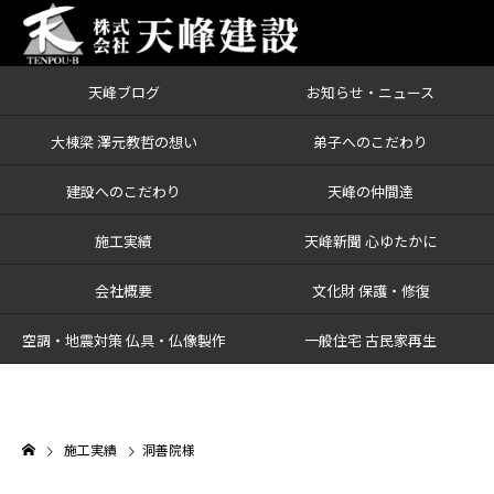
天峰ブログ
お知らせ・ニュース
大棟梁 澤元教哲の想い
弟子へのこだわり
建設へのこだわり
天峰の仲間達
施工実績
天峰新聞 心ゆたかに
会社概要
文化財 保護・修復
空調・地震対策 仏具・仏像製作
一般住宅 古民家再生
施工実績
洞善院様