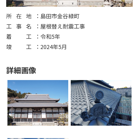
所在地
島田市金谷緑町
工事名
屋根替え耐震工事
着工
令和5年
竣工
2024年5月
詳細画像