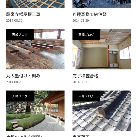
龍泉寺様屋根工事
可睡斎様で納涼祭
2014.08.30
2014.08.29
天峰ブログ
天峰ブログ
丸太墨付け・刻み
完了検査合格
2014.08.28
2014.08.27
天峰ブログ
天峰ブログ
京都のような空間を
鬼瓦落下