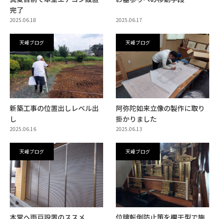
完了
2025.06.18
2025.06.17
天峰ブログ
天峰ブログ
新築工事の位置出しレベル出
阿弥陀如来立像の製作に取り
し
掛かりました
2025.06.16
2025.06.13
天峰ブログ
天峰ブログ
本堂へ雨戸設置のススメ
位牌転倒防止策を欄干型で施