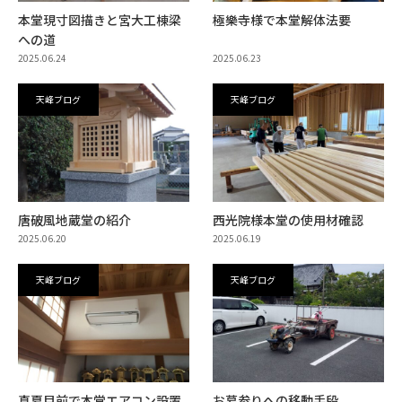
本堂現寸図描きと宮大工棟梁
極樂寺様で本堂解体法要
への道
2025.06.24
2025.06.23
天峰ブログ
天峰ブログ
唐破風地蔵堂の紹介
西光院様本堂の使用材確認
2025.06.20
2025.06.19
天峰ブログ
天峰ブログ
真夏目前で本堂エアコン設置
お墓参りへの移動手段