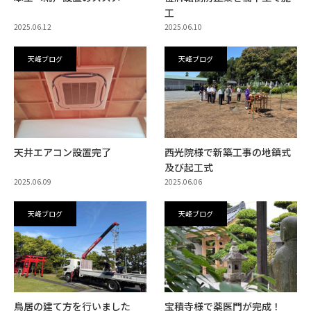
工
2025.06.12
2025.06.10
天峰ブログ
天峰ブログ
天井エアコン設置完了
西光院様で新築工事の地鎮式
及び起工式
2025.06.09
2025.06.06
天峰ブログ
天峰ブログ
鳥居の建て方を行いました
宝積寺様で薬医門が完成！