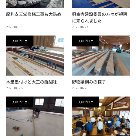
摩利支天堂修繕工事も大詰め
興嶽寺建設委員の方々が視察
に来られました
2025.06.30
2025.06.27
天峰ブログ
天峰ブログ
本堂墨付けと大工の醍醐味
野物梁刻みの様子
2025.06.26
2025.06.25
天峰ブログ
天峰ブログ