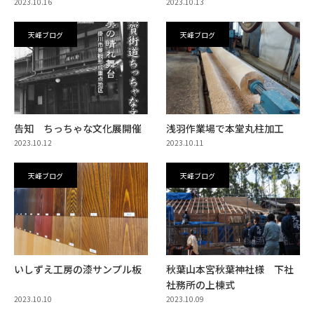
2023.10.16
2023.10.13
天峰ブログ
天峰ブログ
告知 ちっちゃな文化展開催
浅羽作業場で本堂丸柱加工
2023.10.12
2023.10.11
天峰ブログ
天峰ブログ
いしずえ工房の漆サンプル板
秋葉山本宮秋葉神社様 下社
社務所の上棟式
2023.10.10
2023.10.09