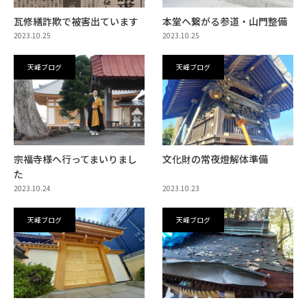
瓦修繕詐欺で被害出ています
本堂へ繋がる参道・山門整備
2023.10.25
2023.10.25
天峰ブログ
天峰ブログ
宗福寺様へ行ってまいりまし
文化財の常夜燈解体準備
た
2023.10.24
2023.10.23
天峰ブログ
天峰ブログ