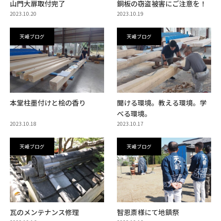
山門大扉取付完了
銅板の窃盗被害にご注意を！
2023.10.20
2023.10.19
天峰ブログ
天峰ブログ
本堂柱墨付けと桧の香り
聞ける環境。教える環境。学
べる環境。
2023.10.18
2023.10.17
天峰ブログ
天峰ブログ
瓦のメンテナンス修理
智恩斎様にて地鎮祭