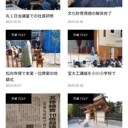
文化財常夜燈の解体完了
丸１日会議室での社員研修
2023.10.31
2023.10.30
天峰ブログ
天峰ブログ
松向寺様で本堂・位牌堂の地
宮大工講座を小川小学校で
鎮式
2023.10.27
2023.10.26
天峰ブログ
天峰ブログ