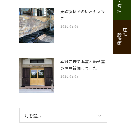
天峰製材所の原木丸太挽
き
2026.08.06
一般住宅
庫裡
本誠寺様で本堂と納骨堂
の建具新調しました
2026.08.05
月を選択