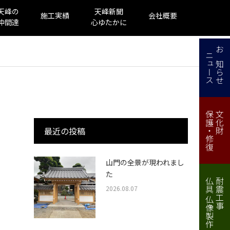
天峰の
天峰新聞
施工実績
会社概要
仲間達
心ゆたかに
ニュース
お知らせ
保護・修復
文化財
最近の投稿
山門の全景が現われまし
た
仏具 仏像製作・修理
耐震工事
2026.08.07