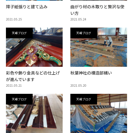
障子紙張りと建て込み
曲がり材の木取りと贅沢な使
い方
2021.05.25
2021.05.24
天峰ブログ
天峰ブログ
彩色や飾り金具などの仕上げ
秋葉神社の構造部繕い
が進んでいます
2021.05.21
2021.05.20
天峰ブログ
天峰ブログ