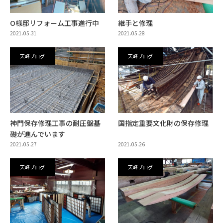
O様邸リフォーム工事進行中
継手と修理
2021.05.31
2021.05.28
天峰ブログ
天峰ブログ
神門保存修理工事の耐圧盤基
国指定重要文化財の保存修理
礎が進んでいます
2021.05.27
2021.05.26
天峰ブログ
天峰ブログ