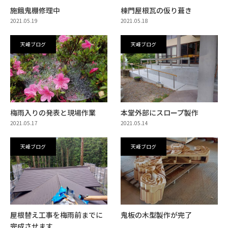
施餓鬼棚修理中
棟門屋根瓦の仮り葺き
2021.05.19
2021.05.18
天峰ブログ
天峰ブログ
梅雨入りの発表と現場作業
本堂外部にスロープ製作
2021.05.17
2021.05.14
天峰ブログ
天峰ブログ
屋根替え工事を梅雨前までに
鬼板の木型製作が完了
完成させます