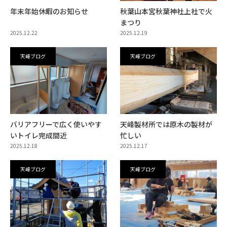
年末年始休暇のお知らせ
秋葉山本宮秋葉神社上社で火
まつり
2025.12.22
2025.12.19
天峰ブログ
天峰ブログ
バリアフリーで広く使いやす
天峰製材所では原木の製材が
いトイレ完成間近
忙しい
2025.12.18
2025.12.17
天峰ブログ
天峰ブログ