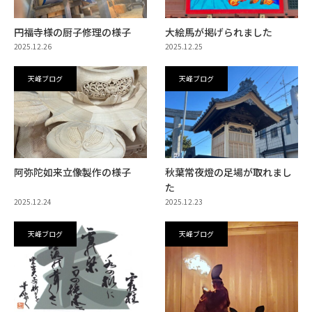
円福寺様の厨子修理の様子
大絵馬が掲げられました
2025.12.26
2025.12.25
天峰ブログ
天峰ブログ
阿弥陀如来立像製作の様子
秋葉常夜燈の足場が取れまし
た
2025.12.24
2025.12.23
天峰ブログ
天峰ブログ