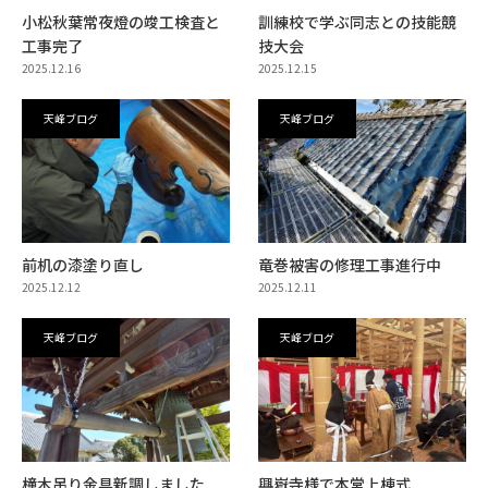
小松秋葉常夜燈の竣工検査と
訓練校で学ぶ同志との技能競
工事完了
技大会
2025.12.16
2025.12.15
天峰ブログ
天峰ブログ
前机の漆塗り直し
竜巻被害の修理工事進行中
2025.12.12
2025.12.11
天峰ブログ
天峰ブログ
橦木吊り金具新調しました
興嶽寺様で本堂上棟式