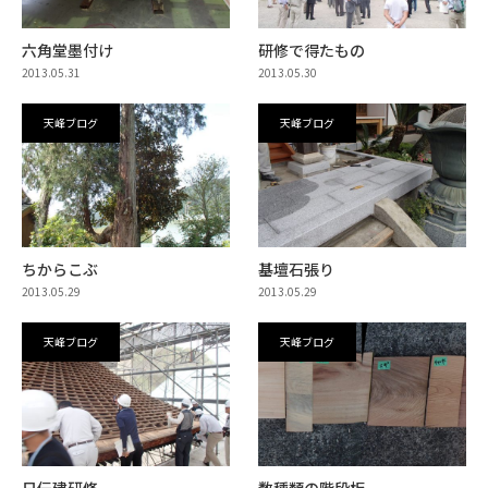
六角堂墨付け
研修で得たもの
2013.05.31
2013.05.30
天峰ブログ
天峰ブログ
ちからこぶ
基壇石張り
2013.05.29
2013.05.29
天峰ブログ
天峰ブログ
日伝建研修
数種類の階段板