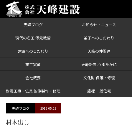
天峰ブログ
お知らせ・ニュース
ブログ
材木出し
現代の名工 澤元教哲
弟子へのこだわり
建設へのこだわり
天峰の仲間達
施工実績
天峰新聞 心ゆたかに
会社概要
文化財 保護・修復
耐震工事・仏具 仏像製作・修理
庫裡 一般住宅
天峰ブログ
2013.05.23
材木出し