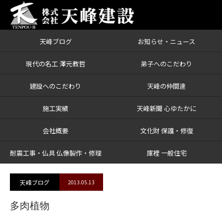
天峰ブログ
お知らせ・ニュース
ブログ
多肉植物
現代の名工 澤元教哲
弟子へのこだわり
建設へのこだわり
天峰の仲間達
施工実績
天峰新聞 心ゆたかに
会社概要
文化財 保護・修復
耐震工事・仏具 仏像製作・修理
庫裡 一般住宅
天峰ブログ
2013.05.13
多肉植物