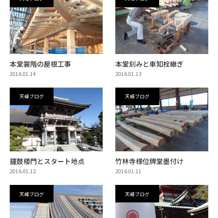
本堂裳階の屋根工事
本堂刻みと車知栓継ぎ
2016.01.14
2016.01.13
天峰ブログ
天峰ブログ
鐘鼓楼門とスタート地点
竹林寺様位牌堂墨付け
2016.01.12
2016.01.11
天峰ブログ
天峰ブログ