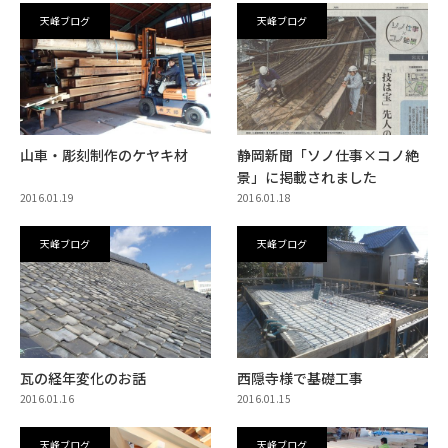
天峰ブログ
天峰ブログ
山車・彫刻制作のケヤキ材
静岡新聞「ソノ仕事×コノ絶
景」に掲載されました
2016.01.19
2016.01.18
天峰ブログ
天峰ブログ
瓦の経年変化のお話
西隠寺様で基礎工事
2016.01.16
2016.01.15
天峰ブログ
天峰ブログ