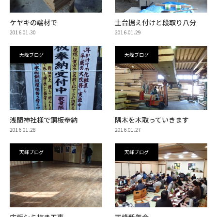
ケヤキの端材で
土台据え付けと段取り八分
2016.01.30
2016.01.29
天峰ブログ
天峰ブログ
浅間神社様で銅板奉納
隅木を木取っていきます
2016.01.28
2016.01.27
天峰ブログ
天峰ブログ
床板シミ抜き工事
天峰新年会