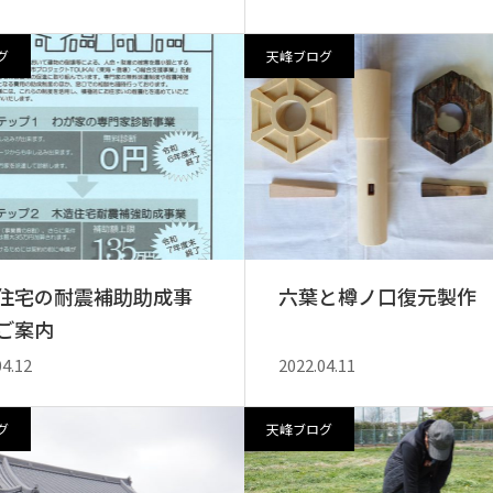
グ
天峰ブログ
住宅の耐震補助助成事
六葉と樽ノ口復元製作
ご案内
04.12
2022.04.11
グ
天峰ブログ