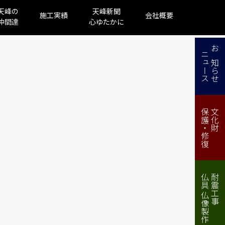
天峰の
天峰新聞
施工実績
会社概要
仲間達
心ゆたかに
ニュース
お知らせ
保護・修復
文化財
仏具 仏像製作・修理
耐震工事