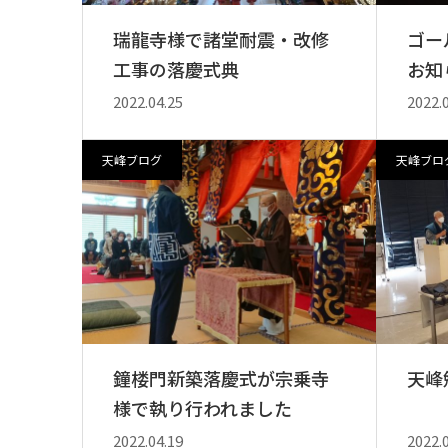
瑞龍寺様で諸堂耐震・改修
ゴー
工事の落慶式典
お知
2022.04.25
2022.
天峰ブログ
天峰ブロ
鐘楼門新築落慶式が宗乗寺
天峰
様で執り行われました
2022.04.19
2022.