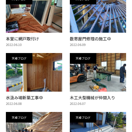
本堂に網戸取付け
数寄屋門修理の施工中
2022.06.10
2022.06.09
天峰ブログ
天峰ブログ
水汲み場新築工事中
木工大型機械が仲間入り
2022.06.08
2022.06.07
天峰ブログ
天峰ブログ