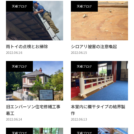
天峰ブログ
天峰ブログ
雨トイの点検とお掃除
シロアリ被害の注意喚起
2022.06.16
2022.06.15
天峰ブログ
天峰ブログ
旧エンバーソン住宅修繕工事
本堂内に欄干タイプの結界製
着工
作
2022.06.14
2022.06.13
天峰ブログ
天峰ブログ