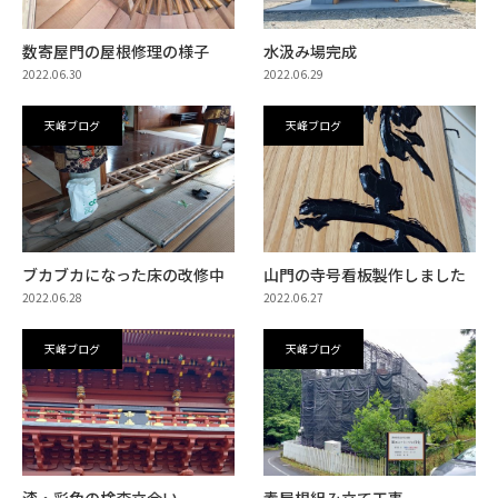
数寄屋門の屋根修理の様子
水汲み場完成
2022.06.30
2022.06.29
天峰ブログ
天峰ブログ
ブカブカになった床の改修中
山門の寺号看板製作しました
2022.06.28
2022.06.27
天峰ブログ
天峰ブログ
漆・彩色の検査立会い
素屋根組み立て工事