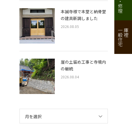
本誠寺様で本堂と納骨堂
の建具新調しました
2026.08.05
一般住宅
庫裡
崖の土留め工事と寺境内
の継続
2026.08.04
月を選択