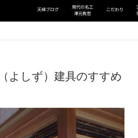
現代の名工
天峰ブログ
こだわり
澤元教哲
（よしず）建具のすすめ