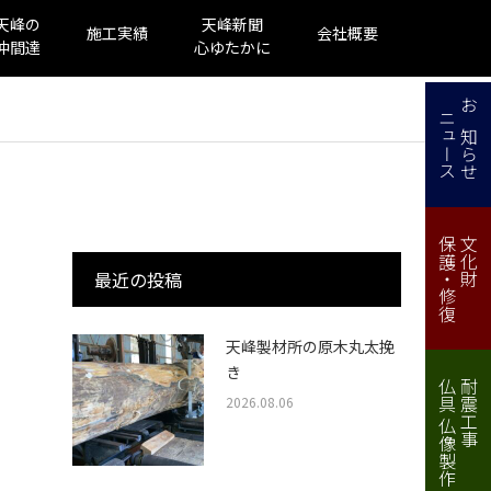
天峰の
天峰新聞
施工実績
会社概要
仲間達
心ゆたかに
ニュース
お知らせ
保護・修復
文化財
最近の投稿
天峰製材所の原木丸太挽
き
仏具 仏像製作・修理
耐震工事
2026.08.06