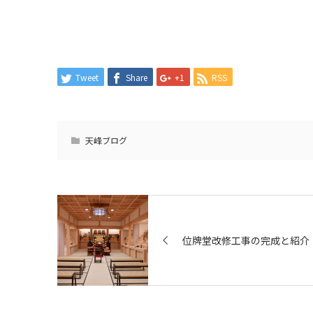
Tweet
Share
+1
RSS
天峰ブログ
位牌堂改修工事の完成と紹介