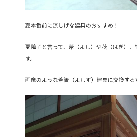
夏本番前に涼しげな建具のおすすめ！
夏障子と言って、葦（よし）や萩（はぎ）、
す。
画像のような葦簀（よしず）建具に交換する