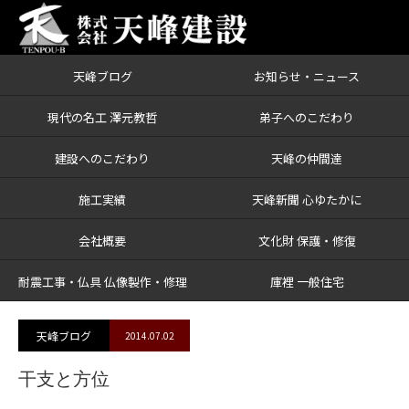
天峰ブログ
お知らせ・ニュース
ブログ
干支と方位
現代の名工 澤元教哲
弟子へのこだわり
建設へのこだわり
天峰の仲間達
施工実績
天峰新聞 心ゆたかに
会社概要
文化財 保護・修復
耐震工事・仏具 仏像製作・修理
庫裡 一般住宅
天峰ブログ
2014.07.02
干支と方位