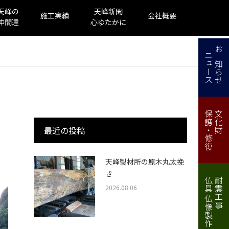
天峰の
天峰新聞
施工実績
会社概要
仲間達
心ゆたかに
ニュース
お知らせ
保護・修復
文化財
最近の投稿
天峰製材所の原木丸太挽
き
仏具 仏像製作・修理
耐震工事
2026.08.06