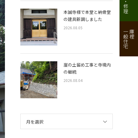
本誠寺様で本堂と納骨堂
の建具新調しました
2026.08.05
一般住宅
庫裡
崖の土留め工事と寺境内
の継続
2026.08.04
月を選択