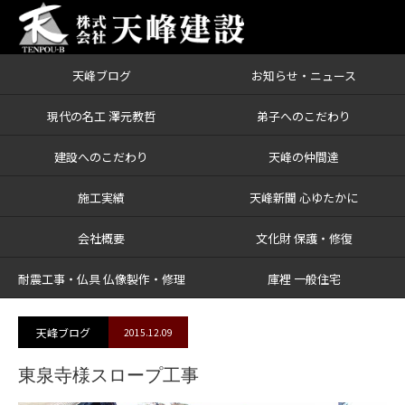
天峰ブログ
お知らせ・ニュース
ブログ
東泉寺様スロープ工事
現代の名工 澤元教哲
弟子へのこだわり
建設へのこだわり
天峰の仲間達
施工実績
天峰新聞 心ゆたかに
会社概要
文化財 保護・修復
耐震工事・仏具 仏像製作・修理
庫裡 一般住宅
天峰ブログ
2015.12.09
東泉寺様スロープ工事