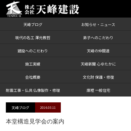
天峰ブログ
お知らせ・ニュース
ブログ
本堂構造見学会の案内
現代の名工 澤元教哲
弟子へのこだわり
建設へのこだわり
天峰の仲間達
施工実績
天峰新聞 心ゆたかに
会社概要
文化財 保護・修復
耐震工事・仏具 仏像製作・修理
庫裡 一般住宅
天峰ブログ
2016.03.11
本堂構造見学会の案内