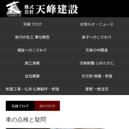
天峰ブログ
お知らせ・ニュース
ブログ
車の点検と疑問
現代の名工 澤元教哲
弟子へのこだわり
建設へのこだわり
天峰の仲間達
施工実績
天峰新聞 心ゆたかに
会社概要
文化財 保護・修復
耐震工事・仏具 仏像製作・修理
庫裡 一般住宅
天峰ブログ
2017.03.15
車の点検と疑問