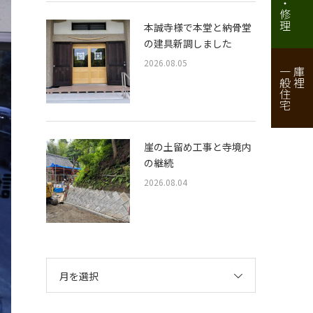
本誠寺様で本堂と納骨堂
の建具新調しました
2026.08.05
一般住宅
庫裡
崖の土留め工事と寺境内
の継続
2026.08.04
月を選択