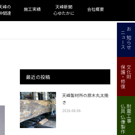
天峰の
天峰新聞
施工実績
会社概要
仲間達
心ゆたかに
ニュース
お知らせ
保護・修復
文化財
最近の投稿
天峰製材所の原木丸太挽
き
仏具 仏像製作・修理
耐震工事
2026.08.06