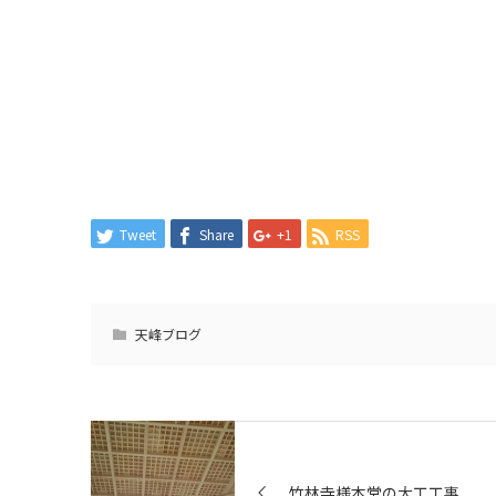
Tweet
Share
+1
RSS
天峰ブログ
竹林寺様本堂の大工工事