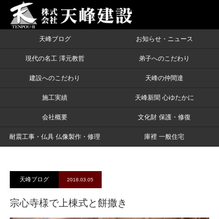
天峰ブログ
お知らせ・ニュース
ブログ
宗心寺様で上棟式と餅撒き
現代の名工 澤元教哲
弟子へのこだわり
建設へのこだわり
天峰の仲間達
施工実績
天峰新聞 心ゆたかに
会社概要
文化財 保護・修復
耐震工事・仏具 仏像製作・修理
庫裡 一般住宅
天峰ブログ
2018.03.05
宗心寺様で上棟式と餅撒き