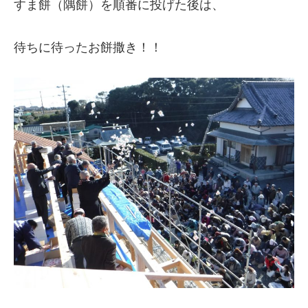
すま餅（隅餅）を順番に投げた後は、
待ちに待ったお餅撒き！！