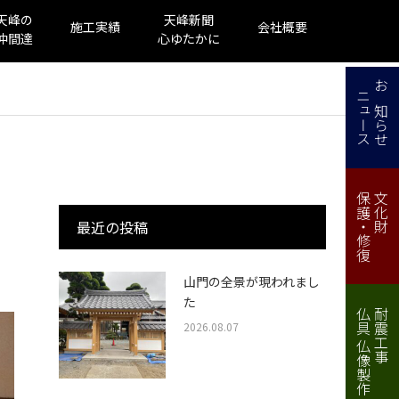
天峰の
天峰新聞
施工実績
会社概要
仲間達
心ゆたかに
ニュース
お知らせ
保護・修復
文化財
最近の投稿
山門の全景が現われまし
た
仏具 仏像製作・修理
耐震工事
2026.08.07