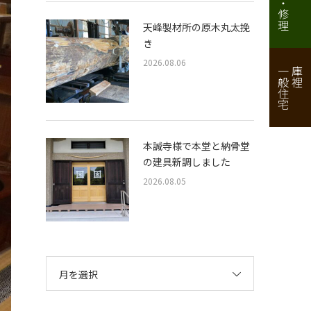
天峰製材所の原木丸太挽
き
2026.08.06
一般住宅
庫裡
本誠寺様で本堂と納骨堂
の建具新調しました
2026.08.05
月を選択