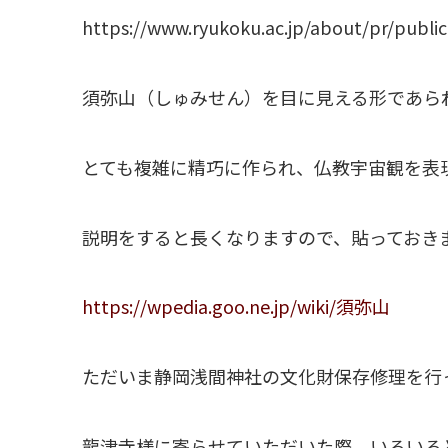
https://www.ryukoku.ac.jp/about/pr/publi
須弥山（しゅみせん）を目に見える形であら
とても複雑に精巧に作られ、仏教宇宙観を表
説明をすると長くなりますので、貼っておき
https://wpedia.goo.ne.jp/wiki/須弥山
ただいま静岡浅間神社の文化財保存修理を行
龍津寺様に寄らせていただいた際、いろいろ