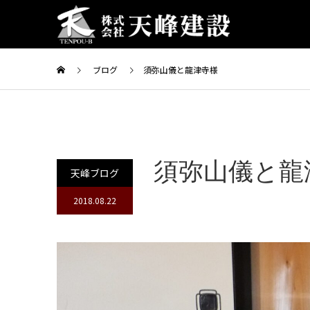
ブログ
須弥山儀と龍津寺様
須弥山儀と龍
天峰ブログ
2018.08.22