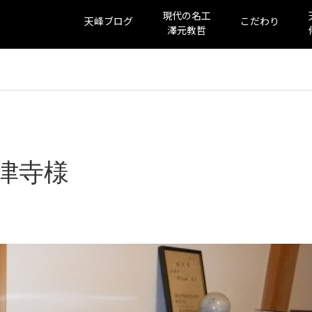
現代の名工
天峰ブログ
こだわり
澤元教哲
津寺様