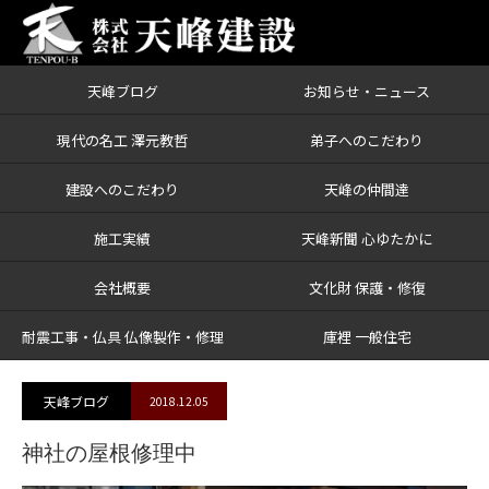
天峰ブログ
お知らせ・ニュース
ブログ
神社の屋根修理中
現代の名工 澤元教哲
弟子へのこだわり
建設へのこだわり
天峰の仲間達
施工実績
天峰新聞 心ゆたかに
会社概要
文化財 保護・修復
耐震工事・仏具 仏像製作・修理
庫裡 一般住宅
天峰ブログ
2018.12.05
神社の屋根修理中