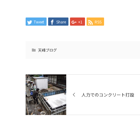
Tweet
Share
+1
RSS
天峰ブログ
人力でのコンクリート打設