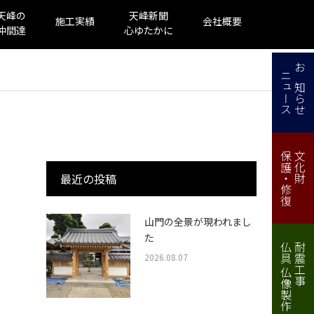
天峰の
天峰新聞
施工実績
会社概要
仲間達
心ゆたかに
ニュース
お知らせ
保護・修復
文化財
最近の投稿
山門の全景が現われまし
た
仏具 仏像製作・修理
耐震工事
2026.08.07