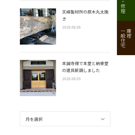
天峰製材所の原木丸太挽
き
2026.08.06
一般住宅
庫裡
本誠寺様で本堂と納骨堂
の建具新調しました
2026.08.05
月を選択