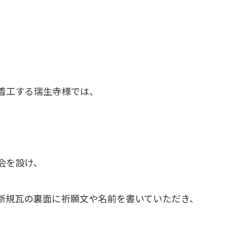
着工する瑞生寺様では、
会を設け、
新規瓦の裏面に祈願文や名前を書いていただき、