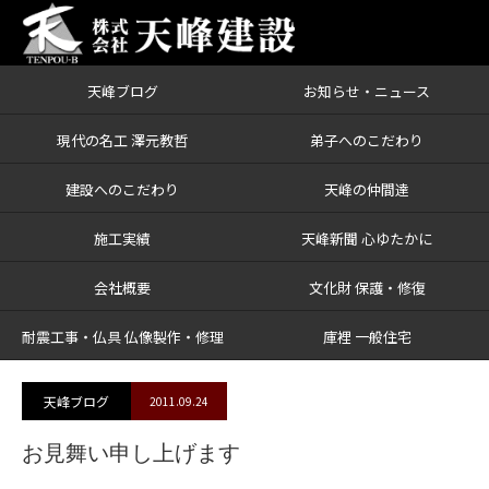
天峰ブログ
お知らせ・ニュース
ブログ
お見舞い申し上げます
現代の名工 澤元教哲
弟子へのこだわり
建設へのこだわり
天峰の仲間達
施工実績
天峰新聞 心ゆたかに
会社概要
文化財 保護・修復
耐震工事・仏具 仏像製作・修理
庫裡 一般住宅
天峰ブログ
2011.09.24
お見舞い申し上げます