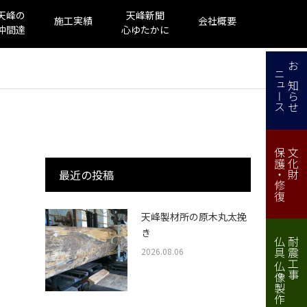
天峰の
天峰新聞
施工実績
会社概要
仲間達
心ゆたかに
ニュース
お知らせ
保護・修復
文化財
最近の投稿
天峰製材所の原木丸太挽
き
仏具 仏像製作・修理
耐震工事
2026.08.06