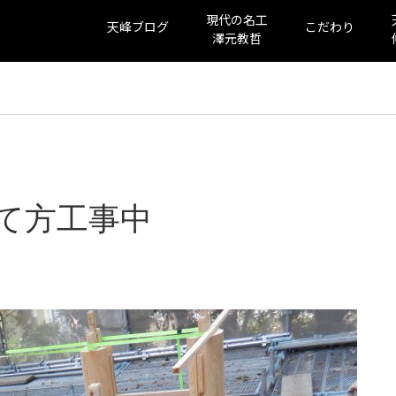
現代の名工
天峰ブログ
こだわり
澤元教哲
て方工事中