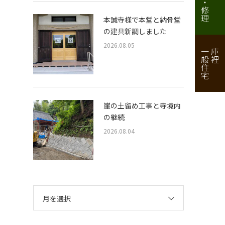
本誠寺様で本堂と納骨堂
の建具新調しました
2026.08.05
一般住宅
庫裡
崖の土留め工事と寺境内
の継続
2026.08.04
月を選択