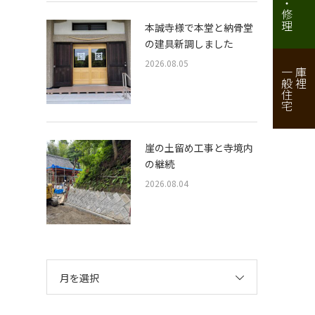
本誠寺様で本堂と納骨堂
の建具新調しました
2026.08.05
一般住宅
庫裡
崖の土留め工事と寺境内
の継続
2026.08.04
月を選択