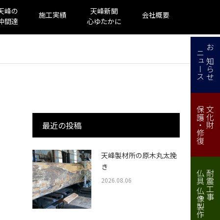
天峰の
天峰新聞
施工実績
会社概要
仲間達
心ゆたかに
ニュース
お知らせ
保護・修復
文化財
最近の投稿
天峰製材所の原木丸太挽
き
仏具 仏像製作・修理
耐震工事
2026.08.06