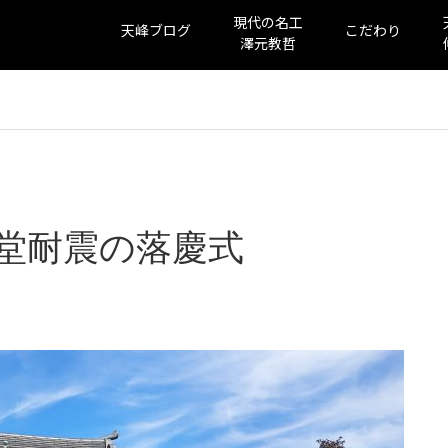
現代の名工
天峰ブログ
こだわり
澤元教哲
堂耐震の落慶式