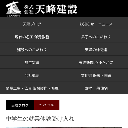
天峰ブログ
お知らせ・ニュース
ブログ
中学生の就業体験受け入れ
現代の名工 澤元教哲
弟子へのこだわり
建設へのこだわり
天峰の仲間達
施工実績
天峰新聞 心ゆたかに
会社概要
文化財 保護・修復
耐震工事・仏具 仏像製作・修理
庫裡 一般住宅
天峰ブログ
2022.09.09
中学生の就業体験受け入れ