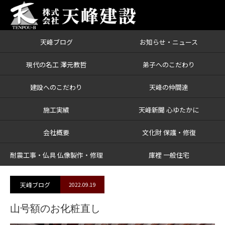
天峰ブログ
お知らせ・ニュース
ブログ
山号額のお化粧直し
現代の名工 澤元教哲
弟子へのこだわり
建設へのこだわり
天峰の仲間達
施工実績
天峰新聞 心ゆたかに
会社概要
文化財 保護・修復
耐震工事・仏具 仏像製作・修理
庫裡 一般住宅
天峰ブログ
2022.09.19
山号額のお化粧直し