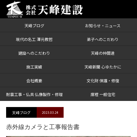
天峰ブログ
お知らせ・ニュース
ブログ
赤外線カメラと工事報告書
現代の名工 澤元教哲
弟子へのこだわり
建設へのこだわり
天峰の仲間達
施工実績
天峰新聞 心ゆたかに
会社概要
文化財 保護・修復
耐震工事・仏具 仏像製作・修理
庫裡 一般住宅
天峰ブログ
2023.03.24
赤外線カメラと工事報告書