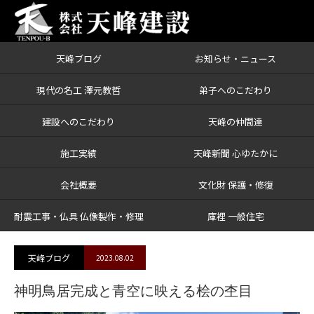
天峰ブログ
お知らせ・ニュース
ブログ
神明鳥居完成と青空に映える桧の杢目
現代の名工 澤元教哲
弟子へのこだわり
建設へのこだわり
天峰の仲間達
施工実績
天峰新聞 心ゆたかに
会社概要
文化財 保護・修復
耐震工事・仏具 仏像製作・修理
庫裡 一般住宅
天峰ブログ
2023.08.02
神明鳥居完成と青空に映える桧の杢目