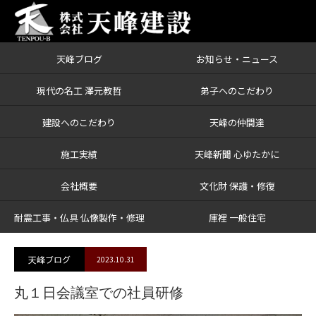
天峰ブログ
お知らせ・ニュース
ブログ
丸１日会議室での社員研修
現代の名工 澤元教哲
弟子へのこだわり
建設へのこだわり
天峰の仲間達
施工実績
天峰新聞 心ゆたかに
会社概要
文化財 保護・修復
耐震工事・仏具 仏像製作・修理
庫裡 一般住宅
天峰ブログ
2023.10.31
丸１日会議室での社員研修