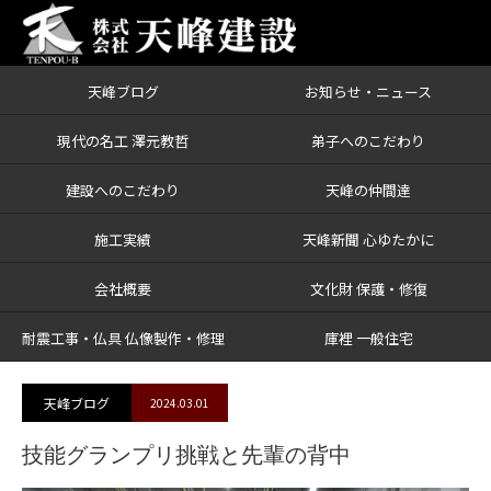
天峰ブログ
お知らせ・ニュース
ブログ
技能グランプリ挑戦と先輩の背中
現代の名工 澤元教哲
弟子へのこだわり
建設へのこだわり
天峰の仲間達
施工実績
天峰新聞 心ゆたかに
会社概要
文化財 保護・修復
耐震工事・仏具 仏像製作・修理
庫裡 一般住宅
天峰ブログ
2024.03.01
技能グランプリ挑戦と先輩の背中