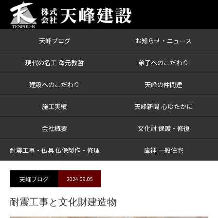
天峰ブログ
お知らせ・ニュース
ブログ
耐震工事と文化財建造物
現代の名工 澤元教哲
弟子へのこだわり
建設へのこだわり
天峰の仲間達
施工実績
天峰新聞 心ゆたかに
会社概要
文化財 保護・修復
耐震工事・仏具 仏像製作・修理
庫裡 一般住宅
天峰ブログ
2024.09.05
耐震工事と文化財建造物