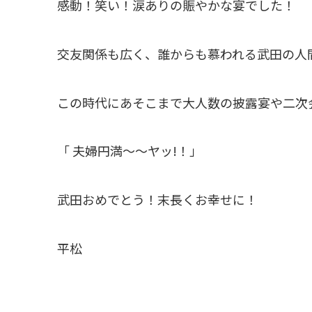
感動！笑い！涙ありの賑やかな宴でした！
交友関係も広く、誰からも慕われる武田の人
この時代にあそこまで大人数の披露宴や二次
「 夫婦円満～～ヤッ!！」
武田おめでとう！末長くお幸せに！
平松