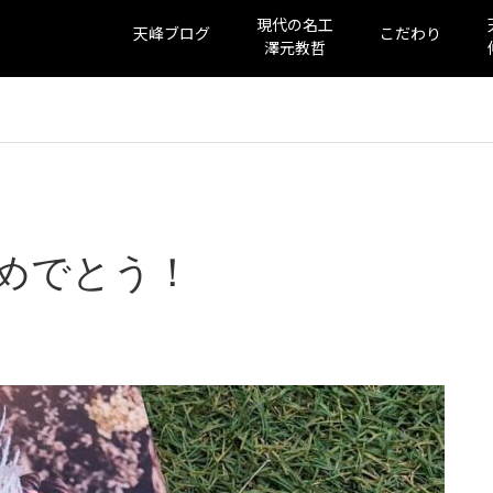
現代の名工
天峰ブログ
こだわり
澤元教哲
めでとう！