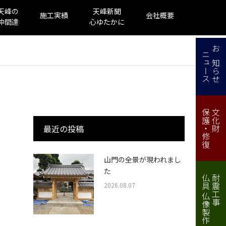
天峰の
天峰新聞
施工実績
会社概要
仲間達
心ゆたかに
ニュース
お知らせ
保護・修復
文化財
最近の投稿
山門の全景が現われまし
た
仏具 仏像製作・修理
耐震工事
2026.08.07