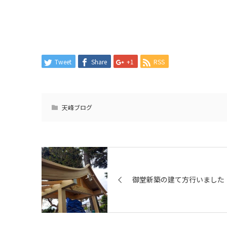
Tweet
Share
+1
RSS
天峰ブログ
御堂新築の建て方行いました