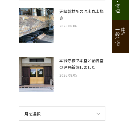
天峰製材所の原木丸太挽
き
2026.08.06
一般住宅
庫裡
本誠寺様で本堂と納骨堂
の建具新調しました
2026.08.05
月を選択