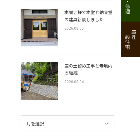
本誠寺様で本堂と納骨堂
の建具新調しました
2026.08.05
一般住宅
庫裡
崖の土留め工事と寺境内
の継続
2026.08.04
月を選択