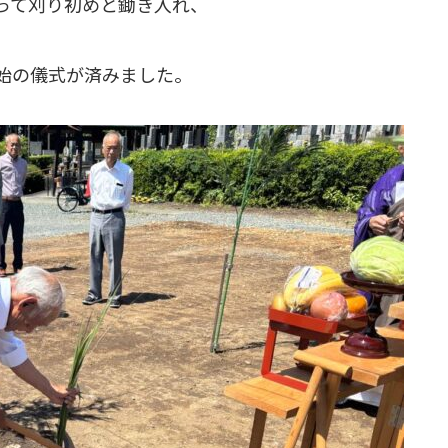
って刈り初めと鋤き入れ、
始の儀式が済みました。