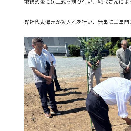
地鎮式後に起工式を執り行い、総代さんによ
弊社代表澤元が鍬入れを行い、無事に工事開