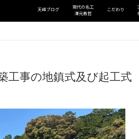
現代の名工
天峰ブログ
こだわり
澤元教哲
築工事の地鎮式及び起工式