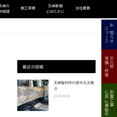
天峰の
天峰新聞
施工実績
会社概要
仲間達
心ゆたかに
ニュース
お知らせ
保護・修復
文化財
最近の投稿
天峰製材所の原木丸太挽
き
仏具 仏像製作・修理
耐震工事
2026.08.06