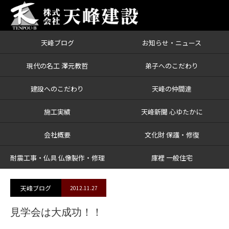
天峰ブログ
お知らせ・ニュース
ブログ
見学会は大成功！！
現代の名工 澤元教哲
弟子へのこだわり
建設へのこだわり
天峰の仲間達
施工実績
天峰新聞 心ゆたかに
会社概要
文化財 保護・修復
耐震工事・仏具 仏像製作・修理
庫裡 一般住宅
天峰ブログ
2012.11.27
見学会は大成功！！