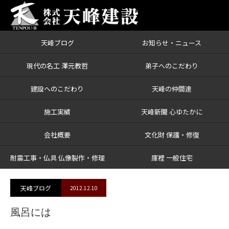
天峰ブログ
お知らせ・ニュース
ブログ
風呂には
現代の名工 澤元教哲
弟子へのこだわり
建設へのこだわり
天峰の仲間達
施工実績
天峰新聞 心ゆたかに
会社概要
文化財 保護・修復
耐震工事・仏具 仏像製作・修理
庫裡 一般住宅
天峰ブログ
2012.12.10
風呂には