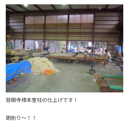
慈眼寺様本堂柱の仕上げです！
鉋削り～！！