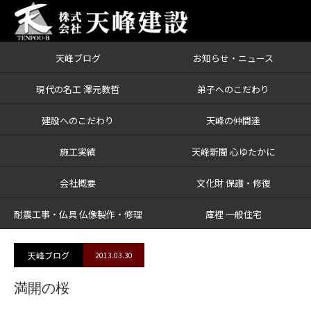
天峰ブログ
お知らせ・ニュース
ブログ
満開の桜
現代の名工 澤元教哲
弟子へのこだわり
建設へのこだわり
天峰の仲間達
施工実績
天峰新聞 心ゆたかに
会社概要
文化財 保護・修復
耐震工事・仏具 仏像製作・修理
庫裡 一般住宅
天峰ブログ
2013.03.30
満開の桜