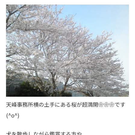
天峰事務所横の土手にある桜が超満開❀❀❀です
(^o^)
犬を散歩しながら鑑賞する方や、