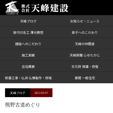
天峰ブログ
お知らせ・ニュース
ブログ
熊野古道めぐり
現代の名工 澤元教哲
弟子へのこだわり
建設へのこだわり
天峰の仲間達
施工実績
天峰新聞 心ゆたかに
会社概要
文化財 保護・修復
耐震工事・仏具 仏像製作・修理
庫裡 一般住宅
天峰ブログ
2013.05.07
熊野古道めぐり