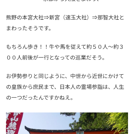
熊野の本宮大社⇒新宮（速玉大社）⇒那智大社と
まわったそうです。
もちろん歩き！！牛や馬を従えて約５０人～約３
００人前後が一行となっての巡業だそう。
お伊勢参りと同じように、中世から近世にかけて
の皇族から庶民まで、日本人の霊場参詣は、人生
の一つだったんですかねえ。