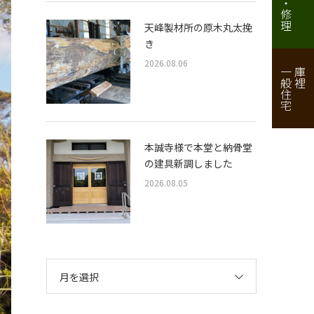
天峰製材所の原木丸太挽
き
2026.08.06
一般住宅
庫裡
本誠寺様で本堂と納骨堂
の建具新調しました
2026.08.05
月を選択