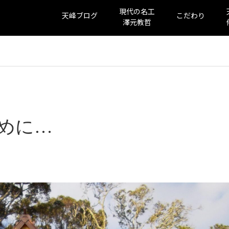
現代の名工
天峰ブログ
こだわり
澤元教哲
めに…