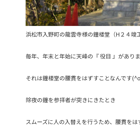
浜松市入野町の龍雲寺様の鐘楼堂（H２４竣
毎年、年末と年始に天峰の『 役目 』があり
それは鐘楼堂の腰貫をはずすことなんです(^o
除夜の鐘を参拝者が突きにきたとき
スムーズに人の入替えを行うため、腰貫をは