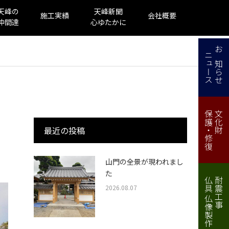
天峰の
天峰新聞
施工実績
会社概要
仲間達
心ゆたかに
ニュース
お知らせ
保護・修復
文化財
最近の投稿
山門の全景が現われまし
た
仏具 仏像製作・修理
耐震工事
2026.08.07