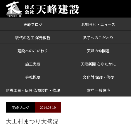
天峰ブログ
お知らせ・ニュース
ブログ
大工村まつり大盛況
現代の名工 澤元教哲
弟子へのこだわり
建設へのこだわり
天峰の仲間達
施工実績
天峰新聞 心ゆたかに
会社概要
文化財 保護・修復
耐震工事・仏具 仏像製作・修理
庫裡 一般住宅
天峰ブログ
2014.05.19
大工村まつり大盛況