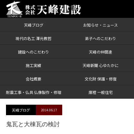
天峰ブログ
お知らせ・ニュース
ブログ
鬼瓦と大棟瓦の検討
現代の名工 澤元教哲
弟子へのこだわり
建設へのこだわり
天峰の仲間達
施工実績
天峰新聞 心ゆたかに
会社概要
文化財 保護・修復
耐震工事・仏具 仏像製作・修理
庫裡 一般住宅
天峰ブログ
2014.06.17
鬼瓦と大棟瓦の検討