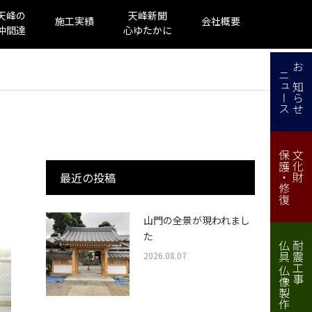
天峰の
天峰新聞
施工実績
会社概要
仲間達
心ゆたかに
ニュース
お知らせ
保護・修復
文化財
最近の投稿
山門の全景が現われまし
た
仏具 仏像製作・修理
耐震工事
2026.08.07