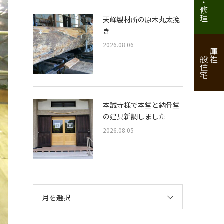
天峰製材所の原木丸太挽
き
2026.08.06
一般住宅
庫裡
本誠寺様で本堂と納骨堂
の建具新調しました
2026.08.05
月を選択