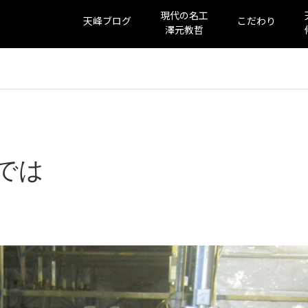
現代の名工
天峰ブログ
こだわり
澤元教哲
では