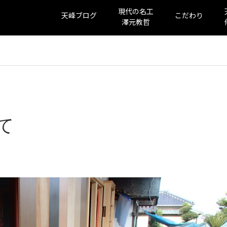
現代の名工
天峰ブログ
こだわり
澤元教哲
て