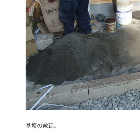
基壇の敷瓦。