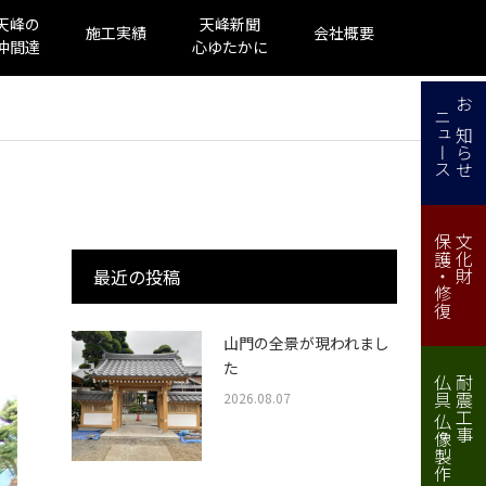
天峰の
天峰新聞
施工実績
会社概要
仲間達
心ゆたかに
ニュース
お知らせ
保護・修復
文化財
最近の投稿
山門の全景が現われまし
た
仏具 仏像製作・修理
耐震工事
2026.08.07