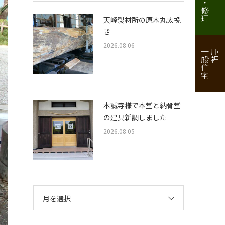
天峰製材所の原木丸太挽
き
2026.08.06
一般住宅
庫裡
本誠寺様で本堂と納骨堂
の建具新調しました
2026.08.05
月を選択